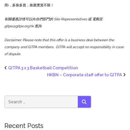
用)，多推多賞，推薦獎賞不限！
有關優惠詳情可以向你們部門的 Site Representatives 或 電郵至
gitpa@gitpa.org.hk 查詢
Declaimer: Please note that this offer is a business deal between the
company and GITPA members. GITPA will accept no responsibility in case
of dispute.
GITPA 3 x 3 Basketball Competition
HKBN – Corporate staff offer to GITPA
SEARCH
Recent Posts