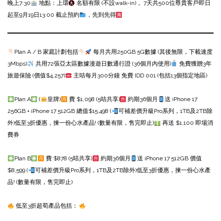
晚上7:30
地點：上環
名額有限 (不設walk-in)， 7天共500位尊貴客戶
即日
起至9月19日13:00 截止預約
，先到先得
Plan A / B 家庭計劃包括
每月共用250GB 5G數據 (其後無限，下載速度
3Mbps)
共用72張亞太區數據漫遊日數通行證 (36個月內使用)
免費獲贈3年
旅遊保險 (價值$4,257)
主咭每月300分鐘 免費 IDD 001 (包括13個指定地區)
Plan A
(
皇牌)
費 $1,098 (5咭共享)
約期36個月
送 iPhone 17
256GB + iPhone 17 512GB 總值$15,498 (
可補差價升級Pro系列，1TB及2TB除
外)
低至3折優惠，揀一份心水產品! (數量有限，售完即止)
再送 $1,100 即場消
費券
Plan B
費 $878 (5咭共享)
約期36個月
送 iPhone 17 512GB 價值
$8,599 (
可補差價升級Pro系列，1TB及2TB除外)
低至3折優惠，揀一份心水產
品! (數量有限，售完即止)
低至3折超荀產品包括：