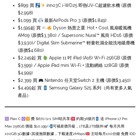
$899 買
inno3C i-WD25 即熱UV-C超濾飲水機 (原價
$2,998)
$1,099 買
最新AirPods Pro 3 (原價$1,849)
$1,599起 買
Dyson 熱賣之選: Hot + Cool 風扇暖風機
AM09 (原價$3,380) / Supersonic Nural
™️
風筒 HD16 (原價
$3,930)/ Digital Slim Submarine
™️
輕量乾濕全能洗地吸塵機
(原價$4,680)
$2,249起 買
Apple 11 吋 iPad (A16) Wi-Fi 256GB (原價
$3,599) / Apple iPad mini Wi-Fi + 流動網絡 128GB (原價
$4,999)
$2,399 買
Nintendo 任天堂Switch 2 主機 (原價$3,450)
$4,499起 買
Samsung Galaxy S25 系列
（尚有更多人氣
產品）
Plan C
費 $670 (1+1 SIM咭共享)
約期36個月
送 iPhone 17 Pro
Max 256GB 價值 $10,199 (
可補差價升級，1TB及2TB除外)
每月共用
100GB 5G數據 (其後無限數據，下載速度2Mbps)
主咭每月100分鐘 免費 IDD