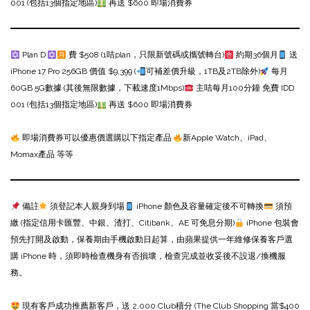
001 (包括13個指定地區)
再送 $600 即場消費券
Plan D
費 $508 (1咭plan，只限新號碼或攜號轉台)
約期36個月
送
iPhone 17 Pro 256GB 價值 $9,399 (
可補差價升級，1TB及2TB除外)
每月
60GB 5G數據 (其後無限數據，下載速度1Mbps)
主咭每月100分鐘 免費 IDD
001 (包括13個指定地區)
再送 $600 即場消費券
即場消費券可以優惠價選購以下指定產品
新Apple Watch、iPad、
Momax產品 等等
備註
須登記本人親身到場
iPhone 顏色及容量確定後不可轉換
須預
繳 (指定信用卡匯豐、中銀、渣打、Citibank、AE 可免息分期)
iPhone 包裝會
預先打開及啟動，保養期由手機啟動日起算，由蘋果提供一年維修保養
客戶選
購 iPhone 時，須即時檢查機身有否損壞，檢查完成並收妥後不設退/換機服
務。
現有客戶成功推薦新客戶，送 2,000 Club積分 (The Club Shopping 當$400