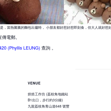
，當熱騰騰的麵包出爐時， 小朋友都好想好想即刻食，但大人就好想好想餵相
宣傳電郵。
420 (Phyllis LEUNG)
查詢 。
VENUE
烘焙工作坊 (荔枝角地鐵站
B1出口，步行約3分鐘)
九龍荔枝角青山道648 號豐