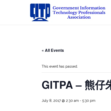
Skip
to
content
« All Events
This event has passed.
GITPA – 
July 8, 2017 @ 2:30 am
-
5:30 pm