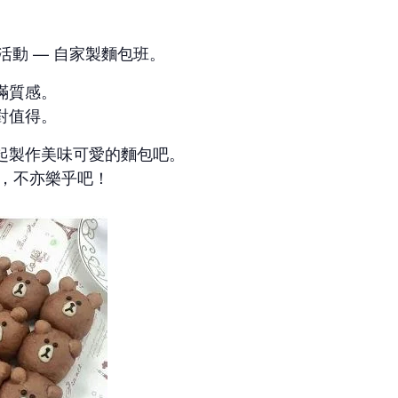
活動 — 自家製麵包班。
滿質感。
對值得。
起製作美味可愛的麵包吧。
，不亦樂乎吧！