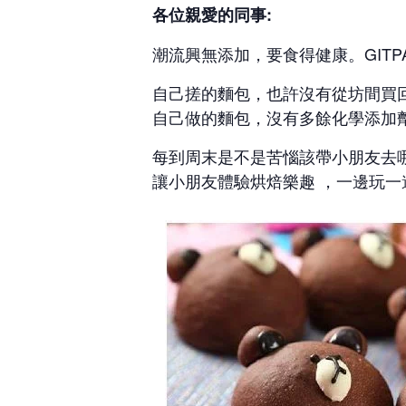
各位親愛的同事:
潮流興無添加，要食得健康。GIT
自己搓的麵包，也許沒有從坊間買
自己做的麵包，沒有多餘化學添加
每到周末是不是苦惱該帶小朋友去
讓小朋友體驗烘焙樂趣 ，一邊玩