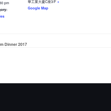
華工業大廈C座3/F
+
:30 pm
Google Map
gory:
ies
m Dinner 2017