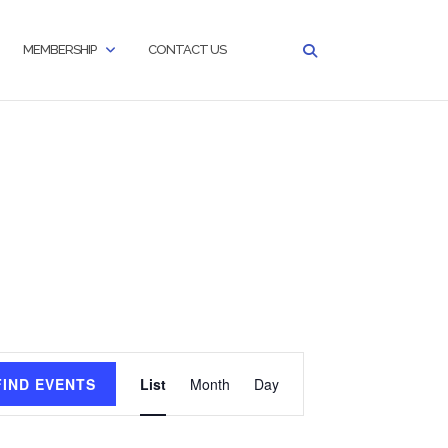
MEMBERSHIP
CONTACT US
Event
FIND EVENTS
List
Month
Day
Views
Navigation