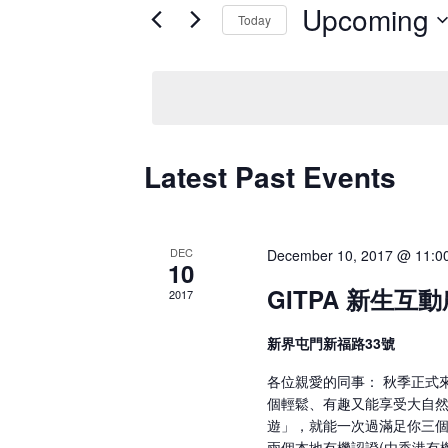
for
and
Upcoming
Today
Events
by
Select
Views
Keyword.
date.
Navigation
Latest Past Events
DEC
December 10, 2017 @ 11:0
10
GITPA 新生互
2017
新界屯門新福路33號
各位親愛的同事： 秋季正式
個輕鬆、有趣又能享受大自然的
遊」，就能一次過滿足你三個
兩個本地有機認證(由香港有