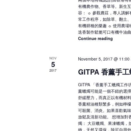
有機農作物、香草等。新生互
容： ☼ 參觀農莊，專人講
常工作程序，如除草、翻土、
有機耕種的樂趣 ☼ 使用農場
迭香製作鬆脆可口有機牛油曲奇 如
Continue reading
GITPA
新
生
互
NOV
November 5, 2017 @ 11:00
5
動
GITPA 香薰手
農
2017
場
生
GITPA 「香薰手工蠟燭
態
薰蠟燭可能是一個不錯的選擇
遊
舒緩壓力，而真正以有機材料
香薰精油種類繁多，例如檸
可殺菌、消炎。如果喜歡氣
放鬆及清新功能。 想增加對
燭： 大豆蠟燭、果凍蠟燭，
緻，天然又環保，除可自用