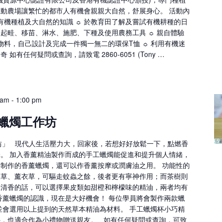
動農場讓繁忙的都市人有機會親親大自然，舒展身心。 活動內
解有機種植及大自然的知識 ☼ 於教育田了解及嘗試有機耕種的日
起畦、移苗、淋水、施肥、下種及使用農務工具 ☼ 親自體驗
物料，自己設計及完成一件獨一無二的環保T恤 ☼ 利用有機迷
有任何疑問或查詢，請致電 2860-6051 (Tony …
 am
-
1:00 pm
工蠟燭工作坊
工作坊」 現代人生活壓力大，回家後，若想好好放鬆一下，點燃香
。 加入香薰精油製作而成的手工蠟燭能促進和提升個人情緒，
制作的香薰蠟燭，還可以作香薰按摩或潤膚油之用。 功能性的
檬草、薰衣草，可驅走蚊蟲之餘，後者更有寧神作用；而茶樹則
味清香的話，可以選擇果皮類如甜橙和檸檬味的精油，兩者均有
香薰蠟燭的認識，現在是大好機會！ 每位學員將會製作兩款蠟
並會選用以上提到的天然草本精油為材料。 手工蠟燭杯小巧精
外，也適合作為小禮物贈送親友。 如有任何疑問或查詢，可致