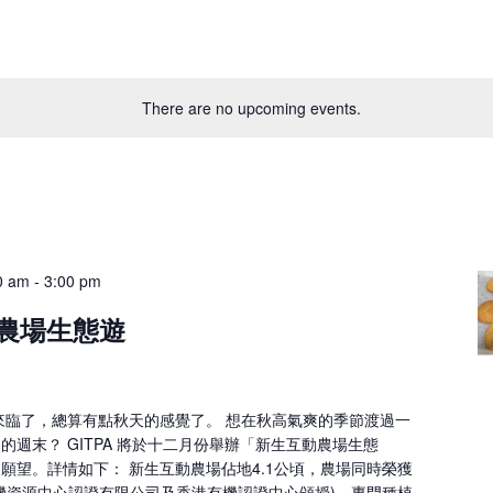
There are no upcoming events.
0 am
-
3:00 pm
動農場生態遊
來臨了，總算有點秋天的感覺了。 想在秋高氣爽的季節渡過一
週末？ GITPA 將於十二月份舉辦「新生互動農場生態
願望。詳情如下： 新生互動農場佔地4.1公頃，農場同時榮獲
機資源中心認證有限公司及香港有機認證中心頒授)，專門種植