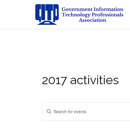
Skip
to
content
2017 activities
Events
Enter
Keyword.
Search
Search