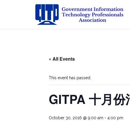
Skip
to
content
« All Events
This event has passed.
GITPA 十月
October 30, 2016 @ 9:00 am
-
4:00 pm