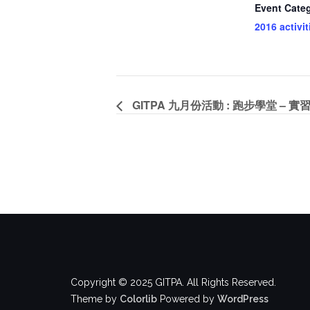
Event Cate
2016 activit
GITPA 九月份活動 : 跑步學堂 – 實
Copyright © 2025 GITPA. All Rights Reserved.
Theme by
Colorlib
Powered by
WordPress