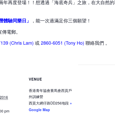
兩年再度登場！！想透過「海底奇兵」之旅，在大自然的
，能一次過滿足你三個願望！
潛體驗同樂日」
宣傳電郵。
7139
(Chris Lam)
或
2860-6051
(Tony Ho)
聯絡我們
。
VENUE
香港青年協會賽馬會西貢戶
外訓練營
 2016
西貢大網仔路DD256地段
+
Google Map
:00 pm