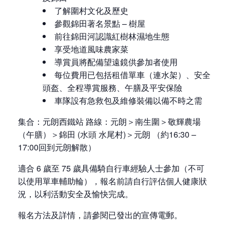
了解圍村文化及歷史
參觀錦田著名景點 – 樹屋
前往錦田河認識紅樹林濕地生態
享受地道風味農家菜
導賞員將配備望遠鏡供參加者使用
每位費用已包括租借單車（連水架）、安全
頭盔、全程導賞服務、午膳及平安保險
車隊設有急救包及維修裝備以備不時之需
集合：元朗西鐵站
路線：元朗＞南生圍＞敬輝農場
（午膳）＞錦田 (水頭 水尾村)＞元朗 （約16:30 –
17:00回到元朗解散）
適合 6 歲至 75 歲具備騎自行車經驗人士參加（不可
以使用單車輔助輪），報名前請自行評估個人健康狀
況，以利活動安全及愉快完成。
報名方法及詳情，請參閱已發出的宣傳電郵。