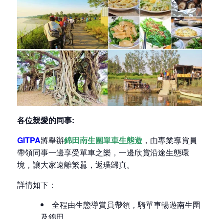
各位親愛的同事
:
GITPA
將舉辦
錦田南生圍單車生態遊
，由專業導賞員
帶領同事一邊享受單車之樂，一邊欣賞沿途生態環
境，讓大家遠離繁囂，返璞歸真。
詳情如下：
全程由生態導賞員帶領，騎單車暢遊南生圍
及錦田