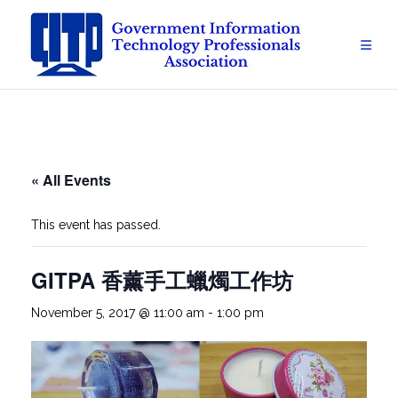
Skip
to
content
« All Events
This event has passed.
GITPA 香薰手工蠟燭工作坊
November 5, 2017 @ 11:00 am
-
1:00 pm