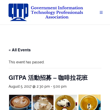
Skip
to
content
« All Events
This event has passed.
GITPA 活動招募 – 咖啡拉花班
August 5, 2017 @ 2:30 pm
-
5:00 pm