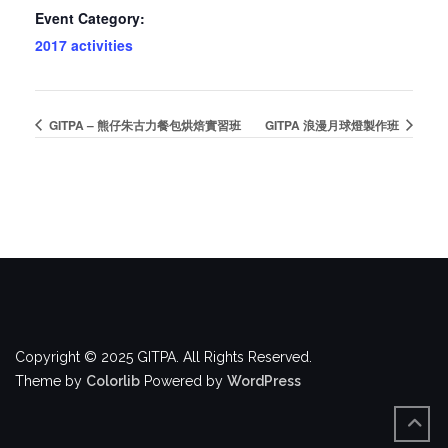
Event Category:
2017 activities
GITPA – 熊仔朱古力餐包烘焙實習班
GITPA 浪漫月球燈製作班
Copyright © 2025 GITPA. All Rights Reserved.
Theme by
Colorlib
Powered by
WordPress