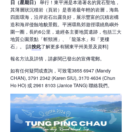
日（星期日）
舉行！東平洲是本港著名的賞石聖地，
其薄層狀沉積岩（頁岩）是香港最年輕的岩層，海島
四面環海，沿岸岩石出露良好，展示豐富的沉積岩構
造和海岸侵蝕地貌景觀。平洲環島郊遊徑環繞島嶼外
圍一圈，長約6公里，途經各主要地質遺跡，包括三大
地質公園景點「斬頸洲」、「龍落水」和「更樓
石」。 [請
按此
了解更多有關東平州美景及資料]
報名方法及詳情，請參閱已發出的宣傳電郵。
如有任何疑問或查詢，可致電3855 6947 (Mandy
CHAN), 3791 2342 (Karen SIU), 3170 4634 (Chun
Ho HO) 或 2961 8103 (Janice TANG) 聯絡我們。