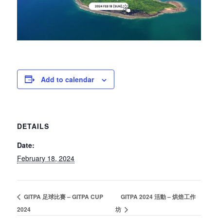
Add to calendar
DETAILS
Date:
February 18, 2024
GITPA 足球比賽 – GITPA CUP
GITPA 2024 活動 – 烘焙工作
2024
坊