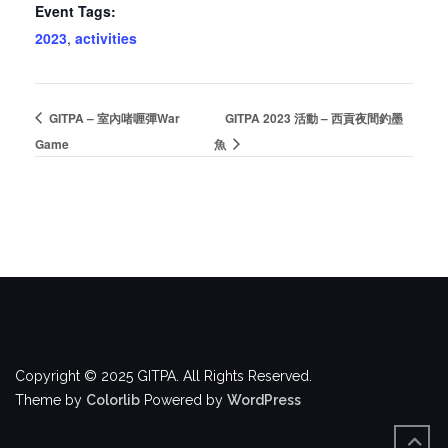
Event Tags:
2023
,
activities
GITPA – 室內啫喱彈War
GITPA 2023 活動 – 西貢夜間釣墨
Game
魚
Copyright © 2025 GITPA. All Rights Reserved.
Theme by
Colorlib
Powered by
WordPress